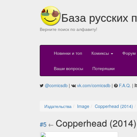
База русских 
Верните поиск по алфавиту!
Новинки и топ
Комиксы
Форум
Ваши вопросы
Потеряшки
@comicsdb
|
vk.com/comicsdb
|
F.A.Q.
|
Издательства
Image
Copperhead (2014)
Copperhead (2014
#5
←