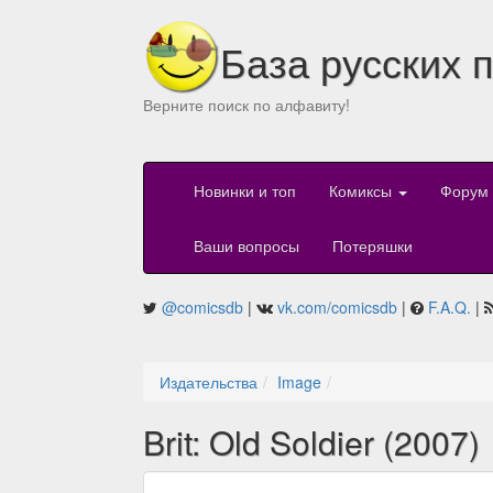
База русских 
Верните поиск по алфавиту!
Новинки и топ
Комиксы
Форум
Ваши вопросы
Потеряшки
@comicsdb
|
vk.com/comicsdb
|
F.A.Q.
|
Издательства
Image
Brit: Old Soldier (2007)