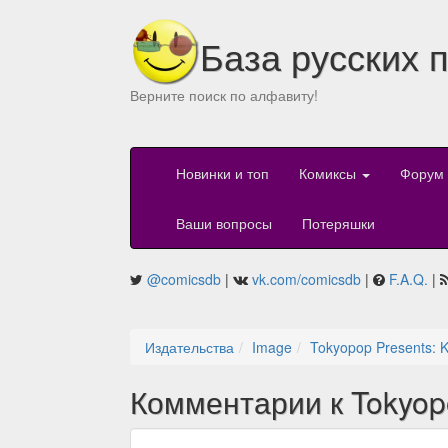
База русских 
Верните поиск по алфавиту!
Новинки и топ
Комиксы
Форум
Ваши вопросы
Потеряшки
@comicsdb
|
vk.com/comicsdb
|
F.A.Q.
|
Издательства
Image
Tokyopop Presents: K
Комментарии к Tokyopo