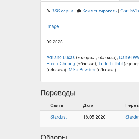
RSS серии
|
Комментировать
|
ComicVi
Image
02.2026
Adriano Lucas
(колорист, обложка),
Daniel Wa
Pham-Chuong
(обложка),
Ludo Lullabi
(сценар
(обложка),
Mike Bowden
(обложка)
Переводы
Сайты
Дата
Пере
Stardust
18.05.2026
Stardu
Обзоры