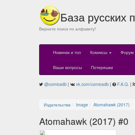
База русских 
Верните поиск по алфавиту!
Новинки и топ
Комиксы
Форум
Ваши вопросы
Потеряшки
@comicsdb
|
vk.com/comicsdb
|
F.A.Q.
|
Издательства
Image
Atomahawk (2017)
Atomahawk (2017) #0