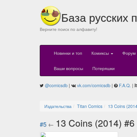
База русских 
Верните поиск по алфавиту!
Новинки и топ
Комиксы
Форум
Ваши вопросы
Потеряшки
@comicsdb
|
vk.com/comicsdb
|
F.A.Q.
|
Издательства
Titan Comics
13 Coins (201
13 Coins (2014) #6
#5
←