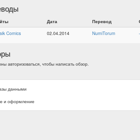
еводы
йты
Дата
Перевод
aik Comics
02.04.2014
NumiTorum
оры
ны авторизоваться, чтобы написать обзор.
азы данными
е и оформление