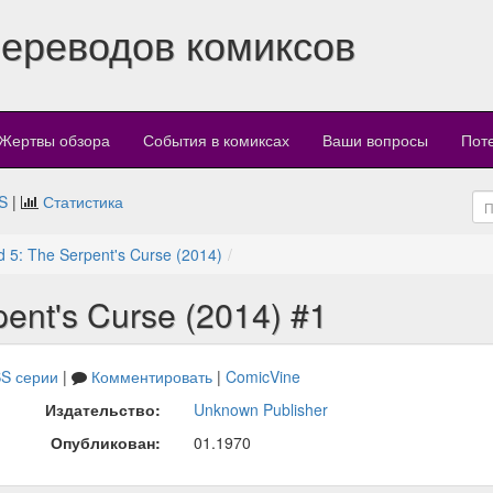
переводов комиксов
Жертвы обзора
События в комиксах
Ваши вопросы
Пот
S
|
Статистика
 5: The Serpent's Curse (2014)
ent's Curse (2014) #1
S серии
|
Комментировать
|
ComicVine
Издательство:
Unknown Publisher
Опубликован:
01.1970