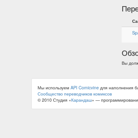
Пер
Са
Sp
Обз
Вы долж
Мы используем
API Comicvine
для наполнения б
Сообщество переводчиков комиксов
© 2010 Студия «
Карандаш
» — программировани