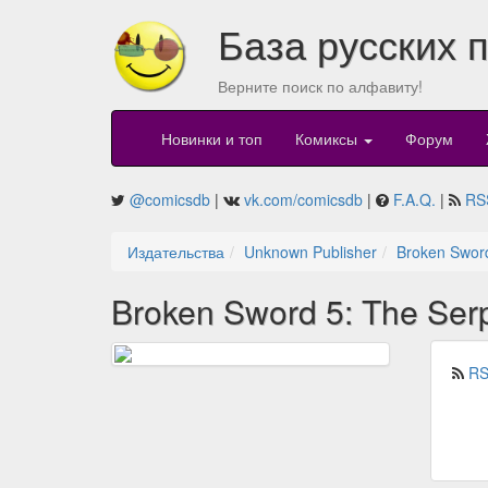
База русских 
Верните поиск по алфавиту!
Новинки и топ
Комиксы
Форум
@comicsdb
|
vk.com/comicsdb
|
F.A.Q.
|
RS
Издательства
Unknown Publisher
Broken Sword
Broken Sword 5: The Serp
RS