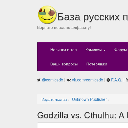
База русских 
Верните поиск по алфавиту!
Новинки и топ
Комиксы
Форум
Ваши вопросы
Потеряшки
@comicsdb
|
vk.com/comicsdb
|
F.A.Q.
|
Издательства
Unknown Publisher
Godzilla vs. Cthulhu: A