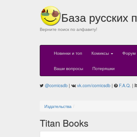
База русских 
Верните поиск по алфавиту!
Новинки и топ
Комиксы
Форум
Ваши вопросы
Потеряшки
@comicsdb
|
vk.com/comicsdb
|
F.A.Q.
|
Издательства
Titan Books