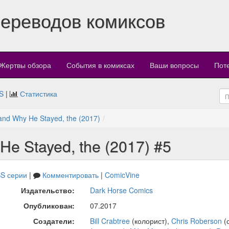
переводов комиксов
Жертвы обзора
События в комиксах
Ваши вопросы
Пот
S
|
Статистика
 and Why He Stayed, the (2017)
He Stayed, the (2017) #5
S серии
|
Комментировать
|
ComicVine
Издательство:
Dark Horse Comics
Опубликован:
07.2017
Создатели:
Bill Crabtree
(колорист),
Chris Roberson
(