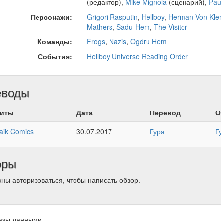
(редактор),
Mike Mignola
(сценарий),
Paul
Персонажи:
Grigori Rasputin
,
Hellboy
,
Herman Von Kle
Mathers
,
Sadu-Hem
,
The Visitor
Команды:
Frogs
,
Nazis
,
Ogdru Hem
События:
Hellboy Universe Reading Order
еводы
йты
Дата
Перевод
О
aik Comics
30.07.2017
Гура
Г
оры
ны авторизоваться, чтобы написать обзор.
азы данными