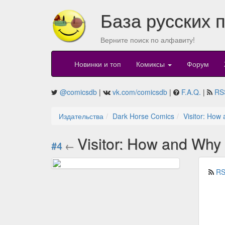
База русских 
Верните поиск по алфавиту!
Новинки и топ
Комиксы
Форум
@comicsdb
|
vk.com/comicsdb
|
F.A.Q.
|
RS
Издательства
Dark Horse Comics
Visitor: How
Visitor: How and Why 
#4
←
RS