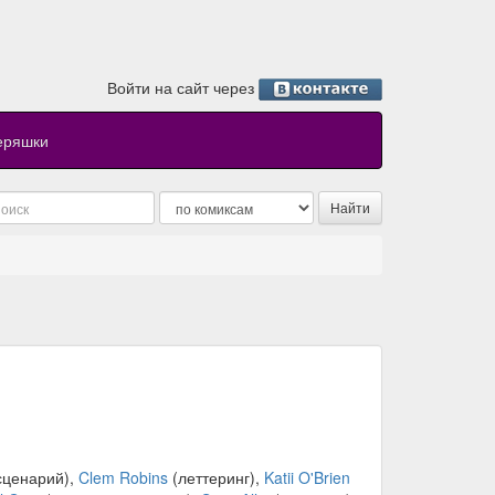
Войти на сайт через
еряшки
сценарий),
Clem Robins
(леттеринг),
Katii O'Brien