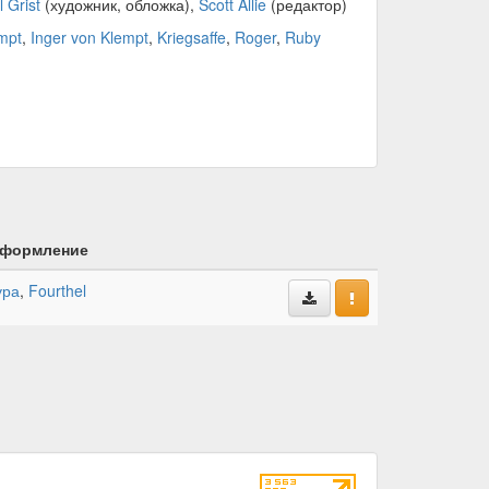
 Grist
(художник, обложка),
Scott Allie
(редактор)
mpt
,
Inger von Klempt
,
Kriegsaffe
,
Roger
,
Ruby
формление
ура
,
Fourthel