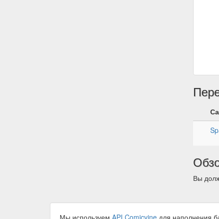
Пер
Са
Sp
Обз
Вы долж
Мы используем
API Comicvine
для наполнения б