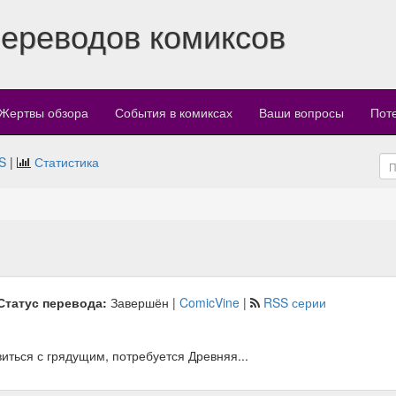
переводов комиксов
Жертвы обзора
События в комиксах
Ваши вопросы
Пот
S
|
Статистика
Статус перевода:
Завершён |
ComicVine
|
RSS серии
иться с грядущим, потребуется Древняя...