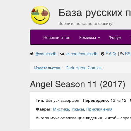
База русских 
Верните поиск по алфавиту!
Новинки и топ
Комиксы
Форум
@comicsdb
|
vk.com/comicsdb
|
F.A.Q.
|
RS
Издательства
Dark Horse Comics
Angel Season 11 (2017)
Тип:
Выпуск завершен |
Переведено:
12 из 12 |
Жанры:
Мистика
,
Ужасы
,
Приключения
​Ангела мучают зловещие видения, и чтобы справ