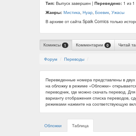
Тип:
Выпуск завершен |
Переведено:
1 из 1
Жанры:
Мистика
,
Нуар
,
Боевик
,
Ужасы
В архиве от сайта Spaik Comics только исто
Комиксы
Комментарии
Читай т
1
0
Форум
Переводы
Переведенные номера представлены в двух 
на обложку в режиме «Обложки» открываетс
переводчик, где можно скачать перевод. Для
варианту отображения списка переводов, с
режимами нажмите на соответствующую вкл
Обложки
Таблица