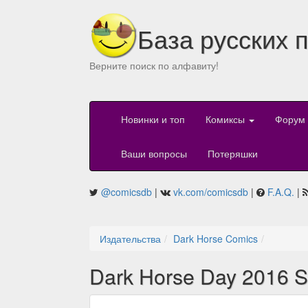
База русских 
Верните поиск по алфавиту!
Новинки и топ
Комиксы
Форум
Ваши вопросы
Потеряшки
@comicsdb
|
vk.com/comicsdb
|
F.A.Q.
|
Издательства
Dark Horse Comics
Dark Horse Day 2016 S