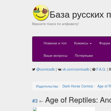
База русских 
Верните поиск по алфавиту!
Новинки и топ
Комиксы
Форум
Ваши вопросы
Потеряшки
@comicsdb
|
vk.com/comicsdb
|
F.A.Q.
|
Издательства
Dark Horse Comics
Age of R
Age of Reptiles: An
#3
←