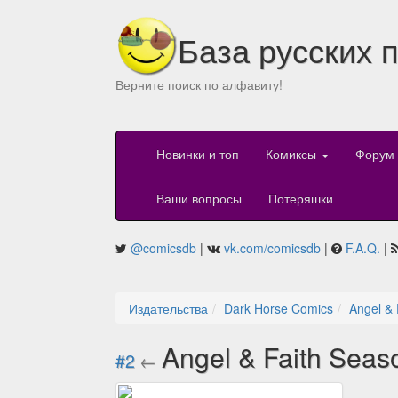
База русских 
Верните поиск по алфавиту!
Новинки и топ
Комиксы
Форум
Ваши вопросы
Потеряшки
@comicsdb
|
vk.com/comicsdb
|
F.A.Q.
|
Издательства
Dark Horse Comics
Angel & 
Angel & Faith Seas
#2
←