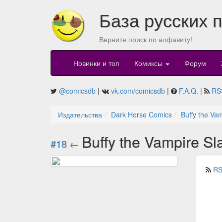
База русских 
Верните поиск по алфавиту!
Новинки и топ
Комиксы
Форум
@comicsdb
|
vk.com/comicsdb
|
F.A.Q.
|
RS
Издательства
Dark Horse Comics
Buffy the Va
Buffy the Vampire S
#18
←
RS