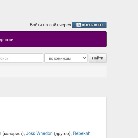
Войти на сайт через
еряшки
n
(колорист),
Joss Whedon
(другое),
Rebekah