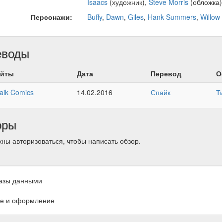
Isaacs
(художник),
Steve Morris
(обложка)
Персонажи:
Buffy
,
Dawn
,
Giles
,
Hank Summers
,
Willow
еводы
йты
Дата
Перевод
О
aik Comics
14.02.2016
Спайк
Т
оры
ны авторизоваться, чтобы написать обзор.
азы данными
е и оформление