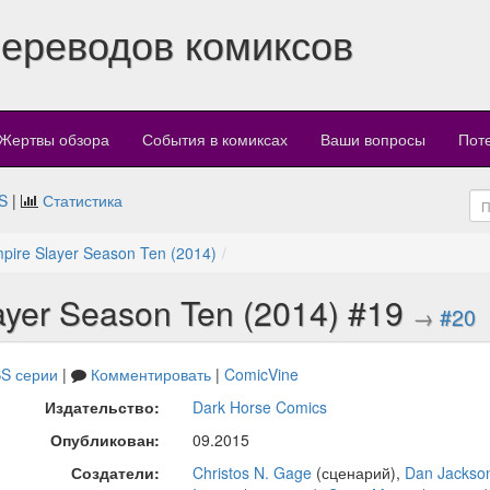
переводов комиксов
Жертвы обзора
События в комиксах
Ваши вопросы
Пот
S
|
Статистика
mpire Slayer Season Ten (2014)
layer Season Ten (2014) #19
→
#20
S серии
|
Комментировать
|
ComicVine
Издательство:
Dark Horse Comics
Опубликован:
09.2015
Создатели:
Christos N. Gage
(сценарий),
Dan Jackso