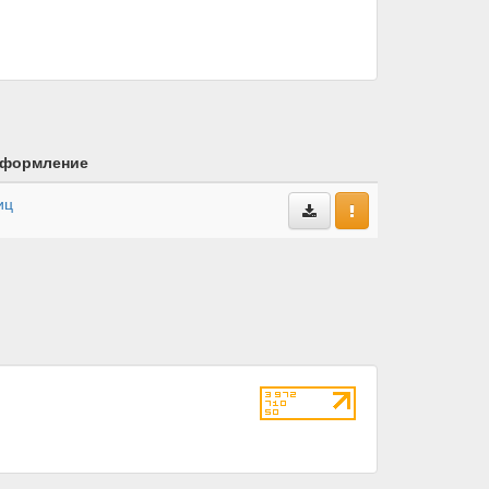
формление
иц