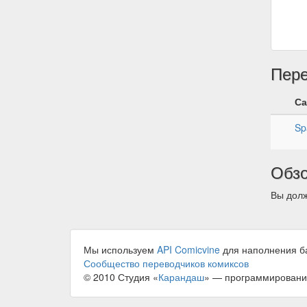
Пер
Са
Sp
Обз
Вы долж
Мы используем
API Comicvine
для наполнения б
Сообщество переводчиков комиксов
© 2010 Студия «
Карандаш
» — программировани