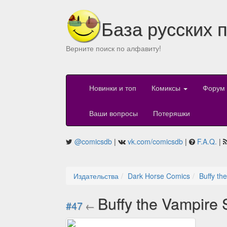
База русских 
Верните поиск по алфавиту!
Новинки и топ
Комиксы
Форум
Ваши вопросы
Потеряшки
@comicsdb
|
vk.com/comicsdb
|
F.A.Q.
|
Издательства
Dark Horse Comics
Buffy th
Buffy the Vampire 
#47
←