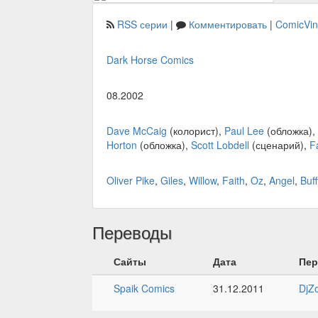
RSS серии
|
Комментировать
|
ComicVi
Dark Horse Comics
08.2002
Dave McCaig
(колорист),
Paul Lee
(обложка),
Horton
(обложка),
Scott Lobdell
(сценарий),
F
Oliver Pike
,
Giles
,
Willow
,
Faith
,
Oz
,
Angel
,
Buff
Переводы
Сайты
Дата
Пер
Spaik Comics
31.12.2011
DjZo