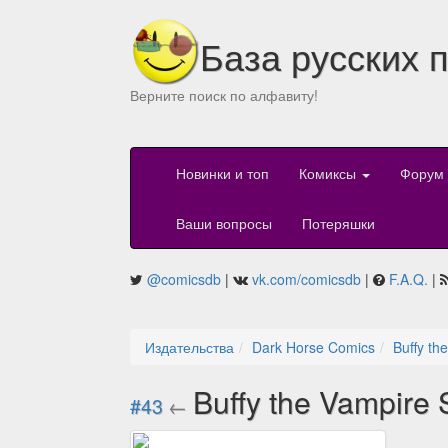
База русских 
Верните поиск по алфавиту!
Новинки и топ
Комиксы
Форум
Ваши вопросы
Потеряшки
@comicsdb
|
vk.com/comicsdb
|
F.A.Q.
|
Издательства
Dark Horse Comics
Buffy th
Buffy the Vampire 
#43
←