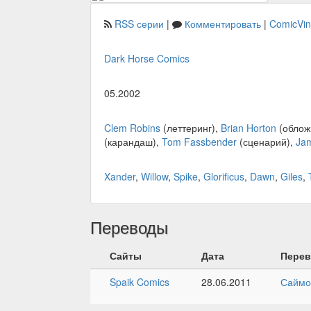
RSS серии
|
Комментировать
|
ComicVi
Dark Horse Comics
05.2002
Clem Robins
(леттеринг),
Brian Horton
(облож
(карандаш),
Tom Fassbender
(сценарий),
Ja
Xander
,
Willow
,
Spike
,
Glorificus
,
Dawn
,
Giles
,
Переводы
Сайты
Дата
Пере
Spaik Comics
28.06.2011
Саймо