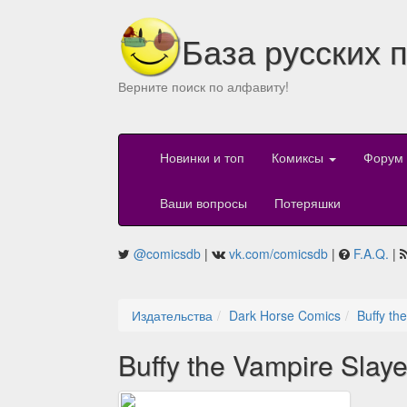
База русских 
Верните поиск по алфавиту!
Новинки и топ
Комиксы
Форум
Ваши вопросы
Потеряшки
@comicsdb
|
vk.com/comicsdb
|
F.A.Q.
|
Издательства
Dark Horse Comics
Buffy th
Buffy the Vampire Slay