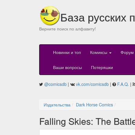
База русских 
Верните поиск по алфавиту!
Новинки и топ
Комиксы
Форум
Ваши вопросы
Потеряшки
@comicsdb
|
vk.com/comicsdb
|
F.A.Q.
|
Издательства
Dark Horse Comics
Falling Skies: The Battl