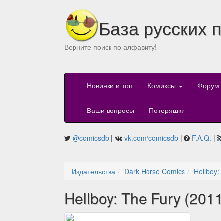
База русских 
Верните поиск по алфавиту!
Новинки и топ
Комиксы
Форум
Ваши вопросы
Потеряшки
@comicsdb
|
vk.com/comicsdb
|
F.A.Q.
|
Издательства
Dark Horse Comics
Hellboy:
Hellboy: The Fury (201