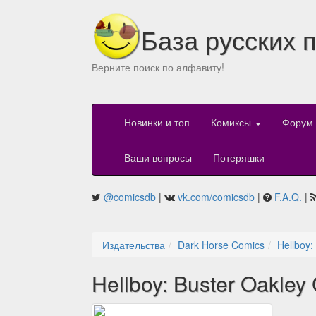
База русских 
Верните поиск по алфавиту!
Новинки и топ
Комиксы
Форум
Ваши вопросы
Потеряшки
@comicsdb
|
vk.com/comicsdb
|
F.A.Q.
|
Издательства
Dark Horse Comics
Hellboy:
Hellboy: Buster Oakley