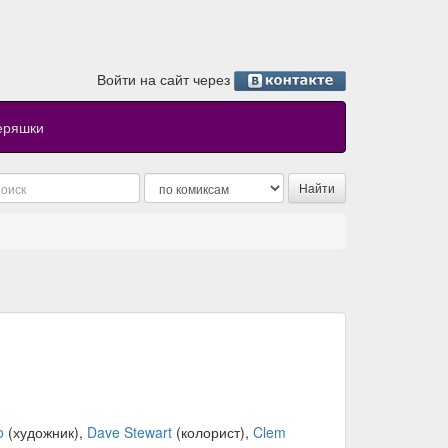
Войти на сайт через
еряшки
o
(художник),
Dave Stewart
(колорист),
Clem