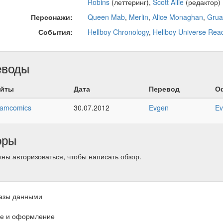
Robins
(леттеринг),
Scott Allie
(редактор)
Персонажи:
Queen Mab
,
Merlin
,
Alice Monaghan
,
Grua
События:
Hellboy Chronology
,
Hellboy Universe Rea
еводы
йты
Дата
Перевод
О
amcomics
30.07.2012
Evgen
Ev
оры
ны авторизоваться, чтобы написать обзор.
азы данными
е и оформление