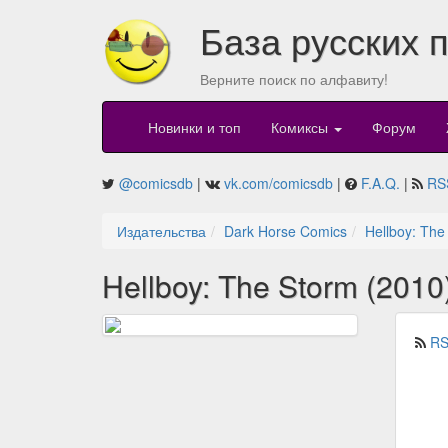
База русских 
Верните поиск по алфавиту!
Новинки и топ
Комиксы
Форум
@comicsdb
|
vk.com/comicsdb
|
F.A.Q.
|
RS
Издательства
Dark Horse Comics
Hellboy: The
Hellboy: The Storm (2010
RS