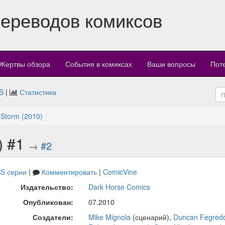
переводов комиксов
Жертвы обзора
События в комиксах
Ваши вопросы
Пот
S
|
Статистика
 Storm (2010)
) #1
→
#2
S серии
|
Комментировать
|
ComicVine
Издательство:
Dark Horse Comics
Опубликован:
07.2010
Создатели:
Mike Mignola
(сценарий),
Duncan Fegred