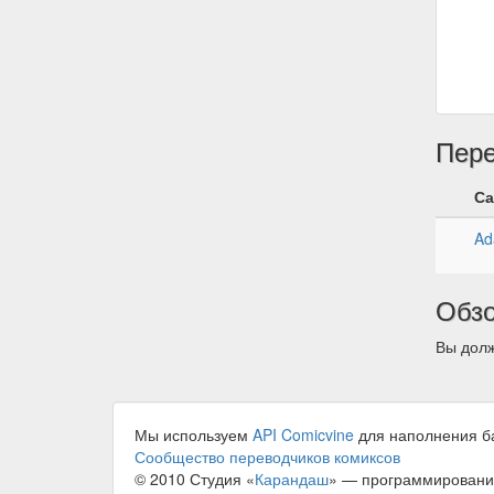
Пер
Са
Ad
Обз
Вы долж
Мы используем
API Comicvine
для наполнения б
Сообщество переводчиков комиксов
© 2010 Студия «
Карандаш
» — программировани