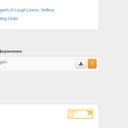
gach of Lough Leane
,
Hellboy
ding Order
формление
gen