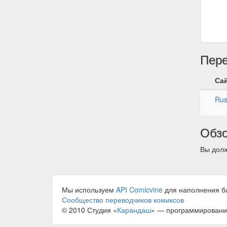
Пер
Са
Rus
Обз
Вы долж
Мы используем
API Comicvine
для наполнения б
Сообщество переводчиков комиксов
© 2010 Студия «
Карандаш
» — программировани