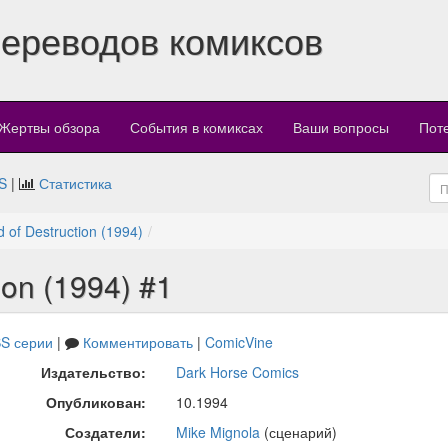
переводов комиксов
Жертвы обзора
События в комиксах
Ваши вопросы
Пот
S
|
Статистика
d of Destruction (1994)
ion (1994) #1
S серии
|
Комментировать
|
ComicVine
Издательство:
Dark Horse Comics
Опубликован:
10.1994
Создатели:
Mike Mignola
(сценарий)