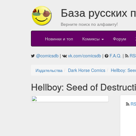
База русских 
Верните поиск по алфавиту!
Новинки и топ
Комиксы
Форум
@comicsdb
|
vk.com/comicsdb
|
F.A.Q.
|
RS
Издательства
Dark Horse Comics
Hellboy: See
Hellboy: Seed of Destruct
RS