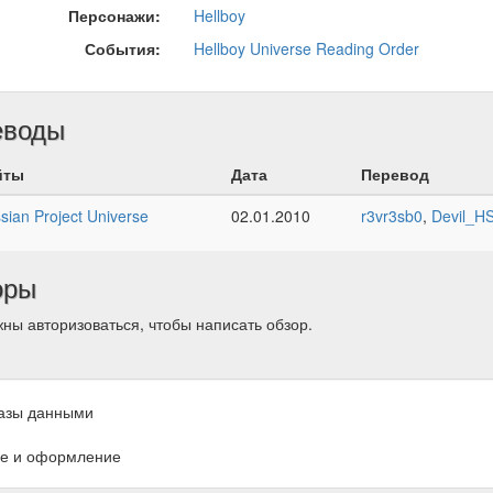
Персонажи:
Hellboy
События:
Hellboy Universe Reading Order
еводы
йты
Дата
Перевод
sian Project Universe
02.01.2010
r3vr3sb0
,
Devil_H
оры
ны авторизоваться, чтобы написать обзор.
азы данными
е и оформление