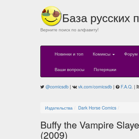
База русских 
Верните поиск по алфавиту!
Новинки и топ
Комиксы
Форум
Ваши вопросы
Потеряшки
@comicsdb
|
vk.com/comicsdb
|
F.A.Q.
|
Издательства
Dark Horse Comics
Buffy the Vampire Slaye
(2009)