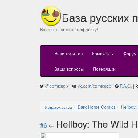
База русских 
Верните поиск по алфавиту!
Новинки и топ
Комиксы
Форум
Ваши вопросы
Потеряшки
@comicsdb
|
vk.com/comicsdb
|
F.A.Q.
|
Издательства
Dark Horse Comics
Hellboy:
Hellboy: The Wild 
#6
←