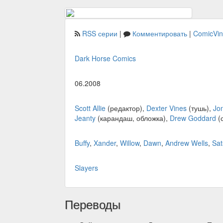
RSS серии
|
Комментировать
|
ComicVi
Dark Horse Comics
06.2008
Scott Allie
(редактор),
Dexter Vines
(тушь),
Jo
Jeanty
(карандаш, обложка),
Drew Goddard
(
Buffy
,
Xander
,
Willow
,
Dawn
,
Andrew Wells
,
Sat
Slayers
Переводы