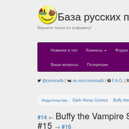
База русских 
Верните поиск по алфавиту!
Новинки и топ
Комиксы
Форум
Ваши вопросы
Потеряшки
@comicsdb
|
vk.com/comicsdb
|
F.A.Q.
|
Издательства
Dark Horse Comics
Buffy th
Buffy the Vampire 
#14
←
#15
→
#16