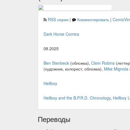
RSS серии
|
Комментировать
|
ComicVi
Dark Horse Comics
08.2025
Ben Stenbeck
(обложка),
Clem Robins
(леттер
(художник, колорист, обложка),
Mike Mignola
Hellboy
Hellboy and the B.P.R.D. Chronology
,
Hellboy 
Переводы