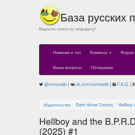
База русских 
Верните поиск по алфавиту!
Новинки и топ
Комиксы
Форум
Ваши вопросы
Потеряшки
@comicsdb
|
vk.com/comicsdb
|
F.A.Q.
|
Издательства
Dark Horse Comics
Hellboy 
Hellboy and the B.P.R.D
(2025) #1