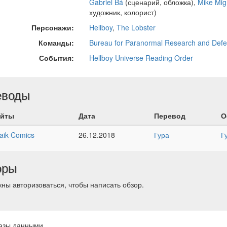
Gabriel Bá
(сценарий, обложка),
Mike Mig
художник, колорист)
Персонажи:
Hellboy
,
The Lobster
Команды:
Bureau for Paranormal Research and Def
События:
Hellboy Universe Reading Order
еводы
йты
Дата
Перевод
О
aik Comics
26.12.2018
Гура
Г
оры
ны авторизоваться, чтобы написать обзор.
азы данными