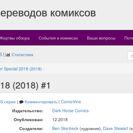
переводов комиксов
Жертвы обзора
События в комиксах
Ваши вопросы
Пот
S
|
Статистика
er Special 2018 (2018)
018 (2018) #1
S серии
|
Комментировать
|
ComicVine
Издательство:
Dark Horse Comics
Опубликован:
12.2018
Создатели:
Ben Stenbeck
(художник),
Dave Stewart
(к