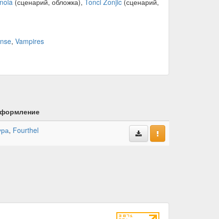
nola
(сценарий, обложка),
Tonci Zonjic
(сценарий,
ense
,
Vampires
формление
ура
,
Fourthel