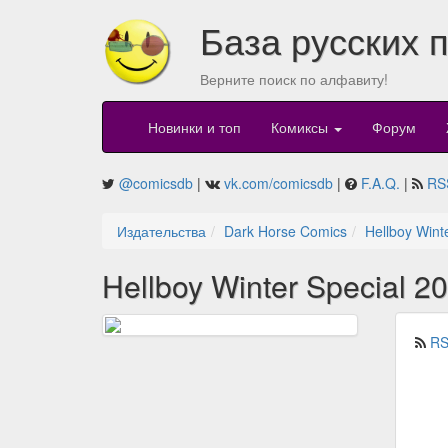
База русских 
Верните поиск по алфавиту!
Новинки и топ
Комиксы
Форум
@comicsdb
|
vk.com/comicsdb
|
F.A.Q.
|
RS
Издательства
Dark Horse Comics
Hellboy Wint
Hellboy Winter Special 2
RS