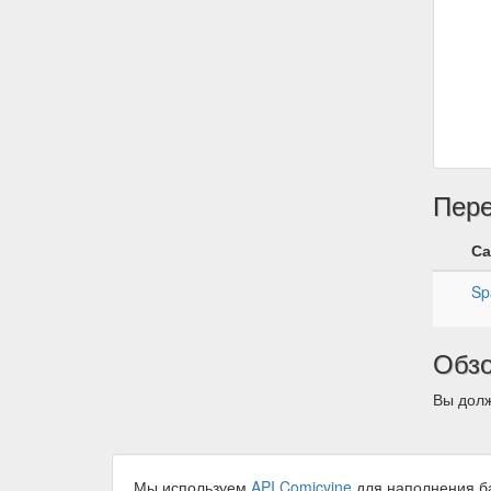
Пер
Са
Sp
Обз
Вы долж
Мы используем
API Comicvine
для наполнения б