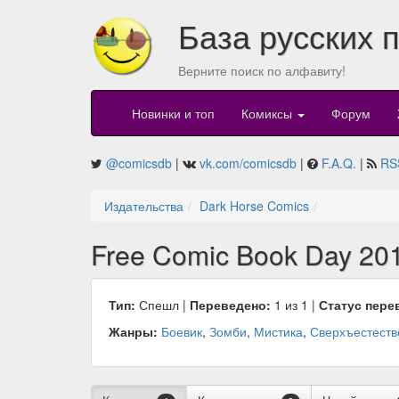
База русских 
Верните поиск по алфавиту!
Новинки и топ
Комиксы
Форум
@comicsdb
|
vk.com/comicsdb
|
F.A.Q.
|
RS
Издательства
Dark Horse Comics
Free Comic Book Day 201
Тип:
Спешл |
Переведено:
1 из 1 |
Статус пере
Жанры:
Боевик
,
Зомби
,
Мистика
,
Сверхъестеств