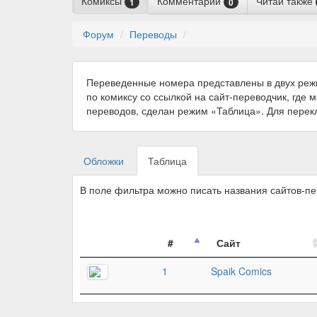
Комиксы
Комментарии
Читай также
1
0
Форум
Переводы
Переведенные номера представлены в двух реж
по комиксу со ссылкой на сайт-переводчик, где 
переводов, сделан режим «Таблица». Для пере
Обложки
Таблица
В поле фильтра можно писать названия сайтов-п
#
Сайт
1
Spaik Comics