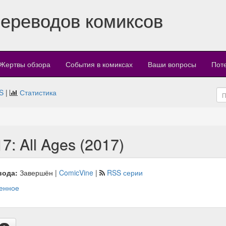
переводов комиксов
Жертвы обзора
События в комиксах
Ваши вопросы
Пот
S
|
Статистика
7: All Ages (2017)
вода:
Завершён |
ComicVine
|
RSS серии
енное