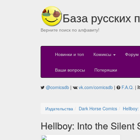
База русских 
Верните поиск по алфавиту!
Новинки и топ
Комиксы
Форум
Ваши вопросы
Потеряшки
@comicsdb
|
vk.com/comicsdb
|
F.A.Q.
|
Издательства
Dark Horse Comics
Hellboy:
Hellboy: Into the Silent