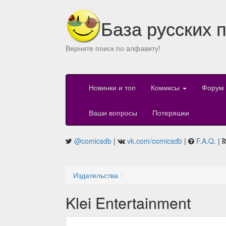
База русских 
Верните поиск по алфавиту!
Новинки и топ
Комиксы
Форум
Ваши вопросы
Потеряшки
@comicsdb
|
vk.com/comicsdb
|
F.A.Q.
|
Издательства
Klei Entertainment