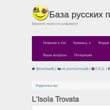
База русских 
Верните поиск по алфавиту!
Новинки и топ
Комиксы
Форум
Ваши вопросы
Потеряшки
@comicsdb
|
vk.com/comicsdb
|
F.A.Q.
|
Издательства
L'Isola Trovata