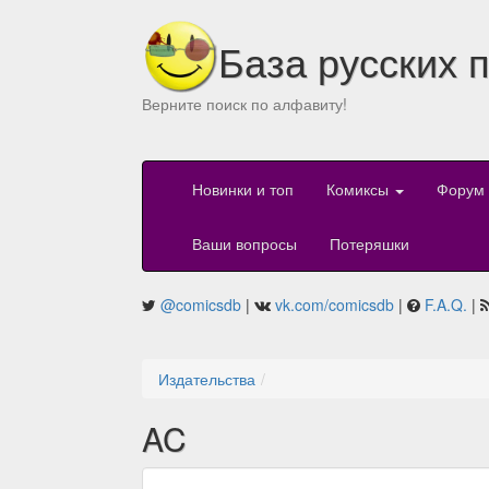
База русских 
Верните поиск по алфавиту!
Новинки и топ
Комиксы
Форум
Ваши вопросы
Потеряшки
@comicsdb
|
vk.com/comicsdb
|
F.A.Q.
|
Издательства
AC