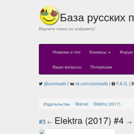
База русских 
Верните поиск по алфавиту!
Новинки и топ
Комиксы
Форум
Ваши вопросы
Потеряшки
@comicsdb
|
vk.com/comicsdb
|
F.A.Q.
|
Издательства
Marvel
Elektra (2017)
Elektra (2017) #4
#3
←
→