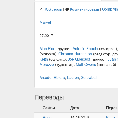
RSS серии
|
Комментировать
|
ComicVi
Marvel
07.2017
Alan Fine
(другое),
Antonio Fabela
(колорист)
(обложка),
Christina Harrington
(редактор, дру
Keith
(обложка),
Joe Quesada
(другое),
Juan 
Morazzo
(художник),
Matt Owens
(сценарий)
Arcade
,
Elektra
,
Lauren
,
Screwball
Переводы
Сайты
Дата
Перев
Rucoms
15.06.2018
Kane