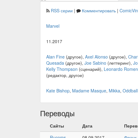
RSS серии
|
Комментировать
|
ComicVi
Marvel
11.2017
Alan Fine
(другое),
Axel Alonso
(другое),
Char
Quesada
(другое),
Joe Sabino
(леттеринг),
Jo
Kelly Thompson
(сценарий),
Leonardo Romer
(редактор, другое)
Kate Bishop
,
Madame Masque
,
Mikka
,
Oddball
Переводы
Сайты
Дата
Перев
Rucoms
08.09.2017
Фрэнк