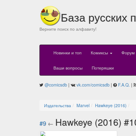
База русских 
Верните поиск по алфавиту!
Новинки и топ
Комиксы
Форум
Ваши вопросы
Потеряшки
@comicsdb
|
vk.com/comicsdb
|
F.A.Q.
|
Издательства
Marvel
Hawkeye (2016)
Hawkeye (2016) #
#9
←