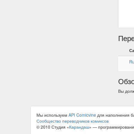
Пер
С
R
Обз
Вы долж
Мы используем
API Comicvine
для наполнения б
Сообщество переводчиков комиксов
© 2010 Студия «
Карандаш
» — программировани