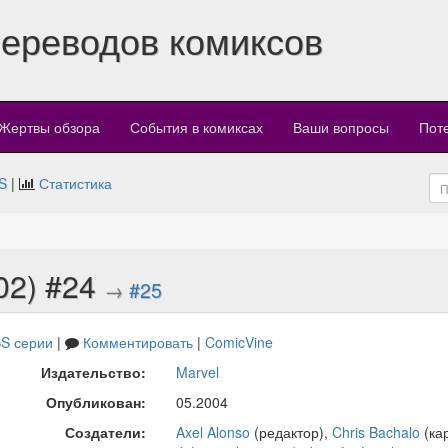
переводов комиксов
Жертвы обзора
События в комиксах
Ваши вопросы
Пот
S
|
Статистика
02) #24
→
#25
S серии
|
Комментировать
|
ComicVine
Издательство:
Marvel
Опубликован:
05.2004
Создатели:
Axel Alonso
(редактор),
Chris Bachalo
(ка