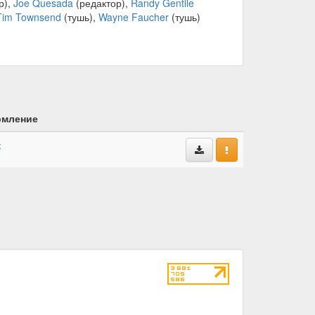
р),
Joe Quesada
(редактор),
Randy Gentile
Tim Townsend
(тушь),
Wayne Faucher
(тушь)
мление
к