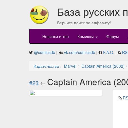
База русских 
Верните поиск по алфавиту!
Новинки и топ
Комиксы
Форум
@comicsdb
|
vk.com/comicsdb
|
F.A.Q.
|
RS
Издательства
Marvel
Captain America (2002)
Captain America (20
#23
←
RS