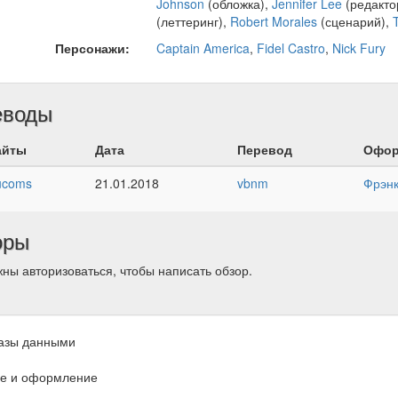
Johnson
(обложка),
Jennifer Lee
(редакто
(леттеринг),
Robert Morales
(сценарий),
Персонажи:
Captain America
,
Fidel Castro
,
Nick Fury
еводы
айты
Дата
Перевод
Офор
ucoms
21.01.2018
vbnm
Фрэн
оры
ны авторизоваться, чтобы написать обзор.
азы данными
е и оформление