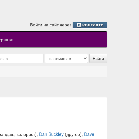
Войти на сайт через
еряшки
рандаш, колорист),
Dan Buckley
(другое),
Dave