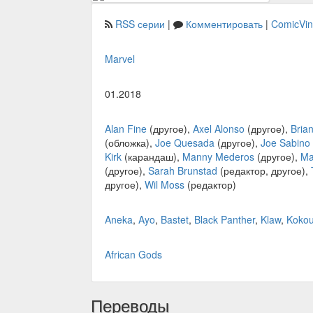
RSS серии
|
Комментировать
|
ComicVi
Marvel
01.2018
Alan Fine
(другое),
Axel Alonso
(другое),
Brian
(обложка),
Joe Quesada
(другое),
Joe Sabino
Kirk
(карандаш),
Manny Mederos
(другое),
Ma
(другое),
Sarah Brunstad
(редактор, другое),
другое),
Wil Moss
(редактор)
Aneka
,
Ayo
,
Bastet
,
Black Panther
,
Klaw
,
Koko
African Gods
Переводы