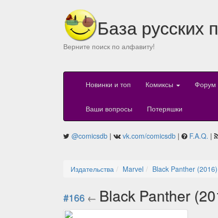
База русских 
Верните поиск по алфавиту!
Новинки и топ
Комиксы
Форум
Ваши вопросы
Потеряшки
@comicsdb
|
vk.com/comicsdb
|
F.A.Q.
|
Издательства
Marvel
Black Panther (2016)
Black Panther (2
#166
←