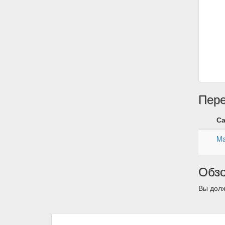
Пер
С
Ma
Обз
Вы долж