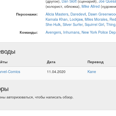
(другое),
Dan Slott
(сценарий),
Joe Ques
(колорист, обложка),
Mike Allred
(художни
Персонажи:
Alicia Masters
,
Daredevil
,
Dawn Greenwoo
Kamala Khan
,
Lockjaw
,
Miles Morales
,
Red
She-Hulk
,
Silver Surfer
,
Squirrel Girl
,
Thing
Команды:
Avengers
,
Inhumans
,
New York Police Dep
еводы
айты
Дата
Перевод
rvel-Comics
11.04.2020
Kane
оры
ны авторизоваться, чтобы написать обзор.