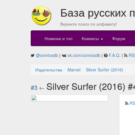
База русских 
Верните поиск по алфавиту!
Новинки и топ
Комиксы
Форум
@comicsdb
|
vk.com/comicsdb
|
F.A.Q.
|
RS
Издательства
Marvel
Silver Surfer (2016)
Silver Surfer (2016) 
#3
←
RS