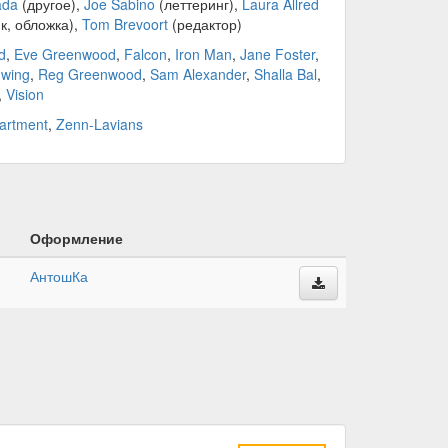
ada
(другое),
Joe Sabino
(леттеринг),
Laura Allred
к, обложка),
Tom Brevoort
(редактор)
d
,
Eve Greenwood
,
Falcon
,
Iron Man
,
Jane Foster
,
wing
,
Reg Greenwood
,
Sam Alexander
,
Shalla Bal
,
,
Vision
artment
,
Zenn-Lavians
Оформление
АнтошКа