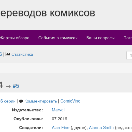
переводов комиксов
Жертвы обзора
События в комиксах
Ваши вопросы
Пот
S
|
Статистика
#4
→
#5
S серии
|
Комментировать
|
ComicVine
Издательство:
Marvel
Опубликован:
07.2016
Создатели:
Alan Fine
(другое),
Alanna Smith
(редакто