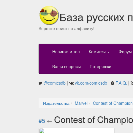
База русских 
Верните поиск по алфавиту!
Новинки и топ
Комиксы
Форум
Ваши вопросы
Потеряшки
@comicsdb
|
vk.com/comicsdb
|
F.A.Q.
|
Издательства
Marvel
Contest of Champion
Contest of Champi
#5
←