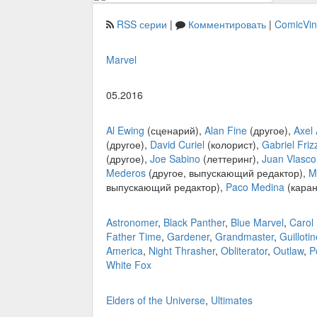
RSS серии
|
Комментировать
|
ComicVi
Marvel
05.2016
Al Ewing
(сценарий),
Alan Fine
(другое),
Axel
(другое),
David Curiel
(колорист),
Gabriel Friz
(другое),
Joe Sabino
(леттеринг),
Juan Vlasco
Mederos
(другое, выпускающий редактор),
M
выпускающий редактор),
Paco Medina
(каран
Astronomer
,
Black Panther
,
Blue Marvel
,
Carol
Father Time
,
Gardener
,
Grandmaster
,
Guilloti
America
,
Night Thrasher
,
Obliterator
,
Outlaw
,
P
White Fox
Elders of the Universe
,
Ultimates