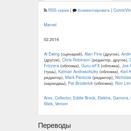
RSS серии
|
Комментировать
|
ComicVi
Marvel
02.2016
Al Ewing
(сценарий),
Alan Fine
(другое),
Andr
(другое),
Chris Robinson
(редактор, другое),
Frizzera
(обложка),
Guru-eFX
(обложка),
Joe 
(тушь),
Kalman Andrasofszky
(обложка),
Karl 
редактор),
Mark Paniccia
(редактор),
Nicholas
(карандаш),
Pat Broderick
(обложка),
Ron Lim
Ares
,
Collector
,
Eddie Brock
,
Elektra
,
Gamora
,
Stick
,
Venom
Переводы