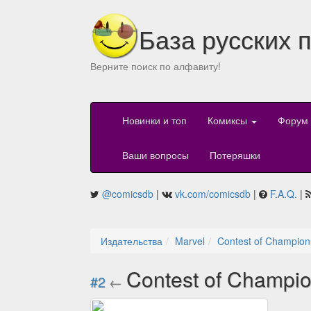
База русских 
Верните поиск по алфавиту!
Новинки и топ
Комиксы
Форум
Ваши вопросы
Потеряшки
@comicsdb
|
vk.com/comicsdb
|
F.A.Q.
|
Издательства
Marvel
Contest of Champion
Contest of Champi
#2
←