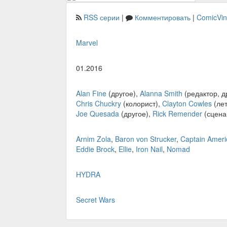
RSS серии
|
Комментировать
|
ComicVi
Marvel
01.2016
Alan Fine
(другое),
Alanna Smith
(редактор, д
Chris Chuckry
(колорист),
Clayton Cowles
(лет
Joe Quesada
(другое),
Rick Remender
(сцена
Arnim Zola
,
Baron von Strucker
,
Captain Ameri
Eddie Brock
,
Ellie
,
Iron Nail
,
Nomad
HYDRA
Secret Wars