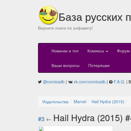
База русских 
Верните поиск по алфавиту!
Новинки и топ
Комиксы
Форум
Ваши вопросы
Потеряшки
@comicsdb
|
vk.com/comicsdb
|
F.A.Q.
|
Издательства
Marvel
Hail Hydra (2015)
Hail Hydra (2015) #
#3
←