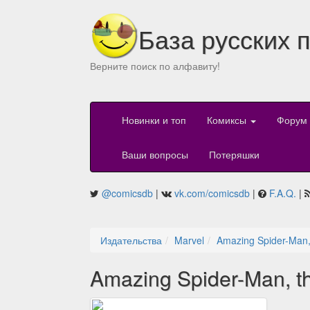
База русских 
Верните поиск по алфавиту!
Новинки и топ
Комиксы
Форум
Ваши вопросы
Потеряшки
@comicsdb
|
vk.com/comicsdb
|
F.A.Q.
|
Издательства
Marvel
Amazing Spider-Man,
Amazing Spider-Man, t