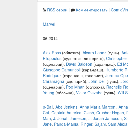
RSS серии
|
Комментировать
|
ComicVi
Marvel
06.2014
Alex Ross
(обложка),
Alvaro Lopez
(тушь),
Ant
Eliopoulos
(художник, леттеринг),
Christopher
(сценарий),
David Baldeon
(карандаш),
Ed M
Giuseppe Camuncoli
(карандаш),
Humberto 
Rodriguez
(карандаш, колорист),
Jerome Op
Caramagna
(сценарий),
John Dell
(тушь),
Jor
(сценарий),
Pop Mhan
(обложка),
Rachelle R
Young
(обложка),
Victor Olazaba
(тушь),
Will S
8-Ball
,
Abe Jenkins
,
Anna Maria Marconi
,
Anna
Cat
,
Captain America
,
Clash
,
Crusher Hogan
,
Man
,
J. Jonah Jameson
,
J. Jonah Jameson
,
Sr
Jane
,
Panda-Mania
,
Ringer
,
Sajani
,
Sam Alexa