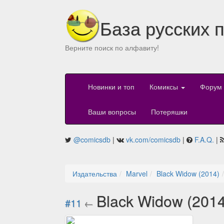
База русских 
Верните поиск по алфавиту!
Новинки и топ
Комиксы
Форум
Ваши вопросы
Потеряшки
@comicsdb
|
vk.com/comicsdb
|
F.A.Q.
|
Издательства
Marvel
Black Widow (2014)
Black Widow (201
#11
←