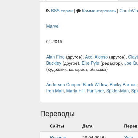
RSS серии
|
Комментировать
|
ComicVi
Marvel
01.2015
Alan Fine
(другое),
Axel Alonso
(другое),
Clay
Buckley
(другое),
Ellie Pyle
(редактор),
Joe Q
(художник, колорист, обложка)
Anderson Cooper
,
Black Widow
,
Bucky Barnes
Iron Man
,
Maria Hill
,
Punisher
,
Spider-Man
,
Sp
Переводы
Сайты
Дата
Перев
Rucoms
26.04.2016
Seth