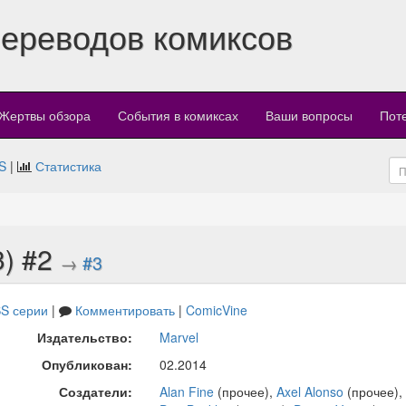
переводов комиксов
Жертвы обзора
События в комиксах
Ваши вопросы
Пот
S
|
Статистика
3) #2
→
#3
S серии
|
Комментировать
|
ComicVine
Издательство:
Marvel
Опубликован:
02.2014
Создатели:
Alan Fine
(прочее),
Axel Alonso
(прочее),