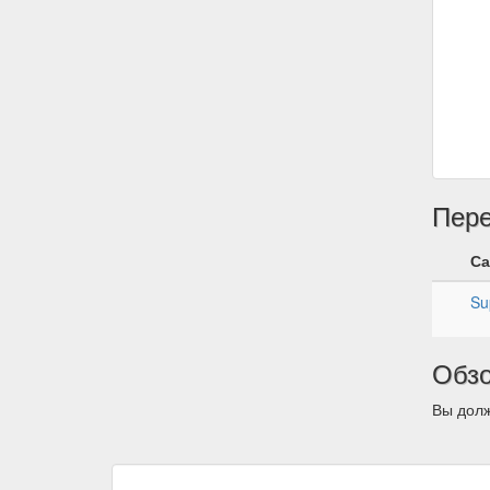
Пер
Са
Su
Обз
Вы долж