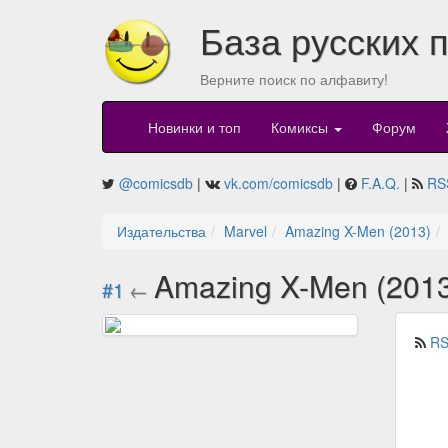
База русских 
Верните поиск по алфавиту!
Новинки и топ
Комиксы
Форум
@comicsdb
|
vk.com/comicsdb
|
F.A.Q.
|
RS
Издательства
Marvel
Amazing X-Men (2013)
Amazing X-Men (201
#1
←
RS