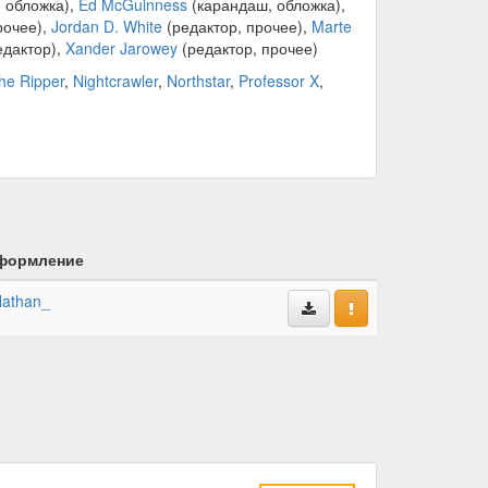
 обложка),
Ed McGuinness
(карандаш, обложка),
рочее),
Jordan D. White
(редактор, прочее),
Marte
едактор),
Xander Jarowey
(редактор, прочее)
the Ripper
,
Nightcrawler
,
Northstar
,
Professor X
,
формление
athan_