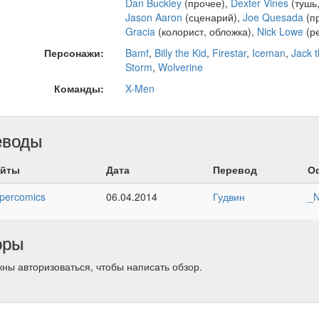
Dan Buckley
(прочее),
Dexter Vines
(тушь,
Jason Aaron
(сценарий),
Joe Quesada
(п
Gracia
(колорист, обложка),
Nick Lowe
(р
Персонажи:
Bamf
,
Billy the Kid
,
Firestar
,
Iceman
,
Jack 
Storm
,
Wolverine
Команды:
X-Men
еводы
йты
Дата
Перевод
О
percomics
06.04.2014
Гудвин
_N
оры
ны авторизоваться, чтобы написать обзор.