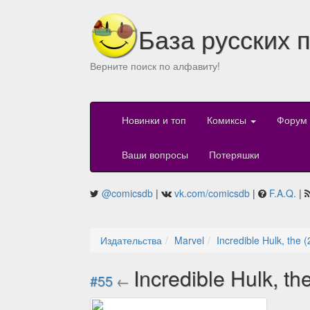
База русских 
Верните поиск по алфавиту!
Новинки и топ
Комиксы
Форум
Ваши вопросы
Потеряшки
@comicsdb
|
vk.com/comicsdb
|
F.A.Q.
|
Издательства
Marvel
Incredible Hulk, the 
Incredible Hulk, t
#55
←