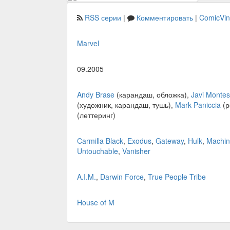
RSS серии
|
Комментировать
|
ComicVi
Marvel
09.2005
Andy Brase
(карандаш, обложка),
Javi Montes
(художник, карандаш, тушь),
Mark Paniccia
(р
(леттеринг)
Carmilla Black
,
Exodus
,
Gateway
,
Hulk
,
Machin
Untouchable
,
Vanisher
A.I.M.
,
Darwin Force
,
True People Tribe
House of M