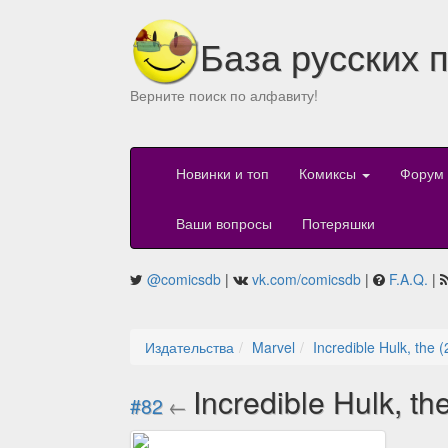
База русских 
Верните поиск по алфавиту!
Новинки и топ
Комиксы
Форум
Ваши вопросы
Потеряшки
@comicsdb
|
vk.com/comicsdb
|
F.A.Q.
|
Издательства
Marvel
Incredible Hulk, the 
Incredible Hulk, t
#82
←