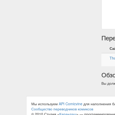
Пер
Са
Tho
Обз
Вы долж
Мы используем
API Comicvine
для наполнения б
Сообщество переводчиков комиксов
© 2010 Студия «
Карандаш
» — программировани