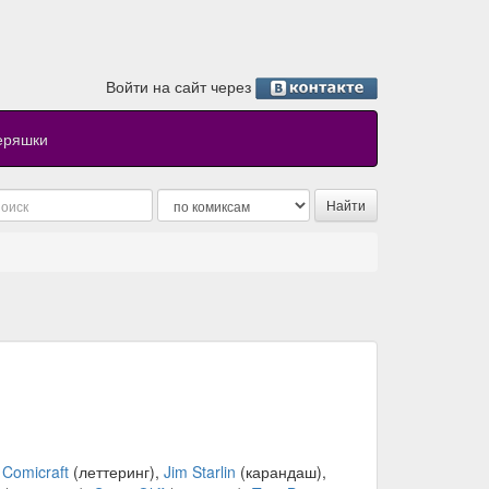
Войти на сайт через
еряшки
,
Comicraft
(леттеринг),
Jim Starlin
(карандаш),