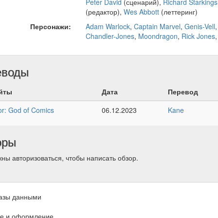
Peter David
(сценарий),
Richard Starkings
(редактор),
Wes Abbott
(леттеринг)
Персонажи:
Adam Warlock
,
Captain Marvel
,
Genis-Vell
Chandler-Jones
,
Moondragon
,
Rick Jones
еводы
йты
Дата
Перевод
r: God of Comics
06.12.2023
Kane
оры
ны авторизоваться, чтобы написать обзор.
азы данными
е и оформление