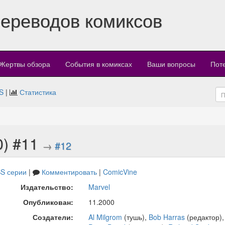
переводов комиксов
Жертвы обзора
События в комиксах
Ваши вопросы
Пот
S
|
Статистика
0) #11
→
#12
S серии
|
Комментировать
|
ComicVine
Издательство:
Marvel
Опубликован:
11.2000
Создатели:
Al Milgrom
(тушь),
Bob Harras
(редактор)