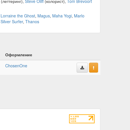
(леттеринг),
Steve Oliff
(колорист),
Tom Brevoort
,
Lorraine the Ghost
,
Magus
,
Maha Yogi
,
Marlo
,
Silver Surfer
,
Thanos
Оформление
ChosenOne