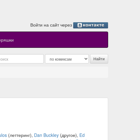
Войти на сайт через
еряшки
ulos
(леттеринг),
Dan Buckley
(другое),
Ed