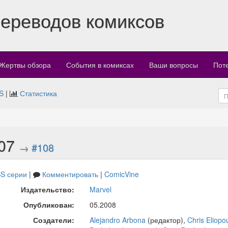
переводов комиксов
Жертвы обзора
События в комиксах
Ваши вопросы
Пот
S
|
Статистика
107
→
#108
S серии
|
Комментировать
|
ComicVine
Издательство:
Marvel
Опубликован:
05.2008
Создатели:
Alejandro Arbona
(редактор),
Chris Eliopo