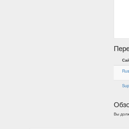
Пер
Са
Rus
Sup
Обз
Вы долж