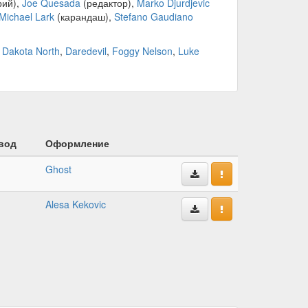
рий),
Joe Quesada
(редактор),
Marko Djurdjevic
Michael Lark
(карандаш),
Stefano Gaudiano
,
Dakota North
,
Daredevil
,
Foggy Nelson
,
Luke
вод
Оформление
Ghost
Alesa Kekovic