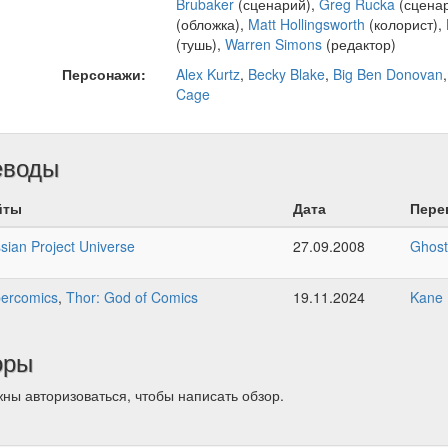
Brubaker
(сценарий),
Greg Rucka
(сцена
(обложка),
Matt Hollingsworth
(колорист),
(тушь),
Warren Simons
(редактор)
Персонажи:
Alex Kurtz
,
Becky Blake
,
Big Ben Donovan
Cage
еводы
йты
Дата
Пере
sian Project Universe
27.09.2008
Ghost
ercomics
,
Thor: God of Comics
19.11.2024
Kane
оры
ны авторизоваться, чтобы написать обзор.