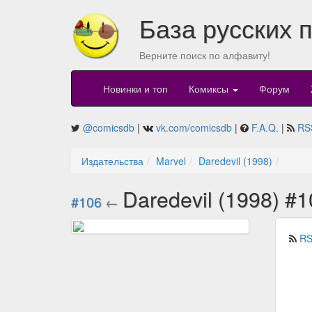
База русских 
Верните поиск по алфавиту!
Новинки и топ
Комиксы
Форум
@comicsdb
|
vk.com/comicsdb
|
F.A.Q.
|
RS
Издательства
Marvel
Daredevil (1998)
Daredevil (1998) #
#106
←
RS