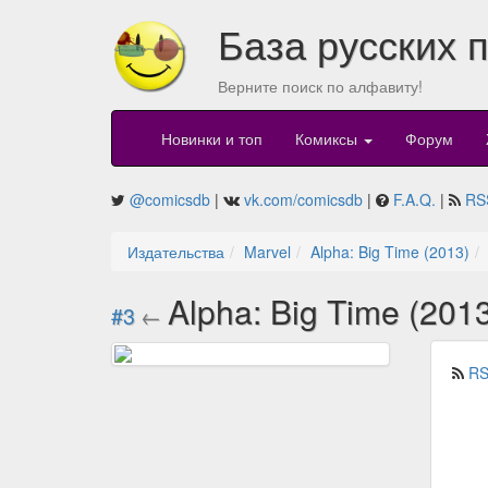
База русских 
Верните поиск по алфавиту!
Новинки и топ
Комиксы
Форум
@comicsdb
|
vk.com/comicsdb
|
F.A.Q.
|
RS
Издательства
Marvel
Alpha: Big Time (2013)
Alpha: Big Time (201
#3
←
RS