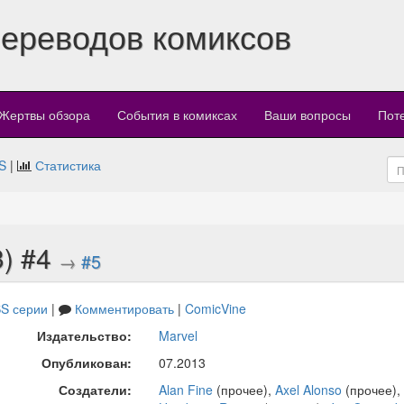
переводов комиксов
Жертвы обзора
События в комиксах
Ваши вопросы
Пот
S
|
Статистика
3) #4
→
#5
S серии
|
Комментировать
|
ComicVine
Издательство:
Marvel
Опубликован:
07.2013
Создатели:
Alan Fine
(прочее),
Axel Alonso
(прочее),