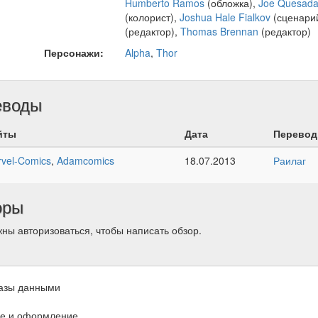
Humberto Ramos
(обложка),
Joe Quesad
(колорист),
Joshua Hale Fialkov
(сценари
(редактор),
Thomas Brennan
(редактор)
Персонажи:
Alpha
,
Thor
еводы
йты
Дата
Перевод
vel-Comics
,
Adamcomics
18.07.2013
Раилаг
оры
ны авторизоваться, чтобы написать обзор.
азы данными
е и оформление