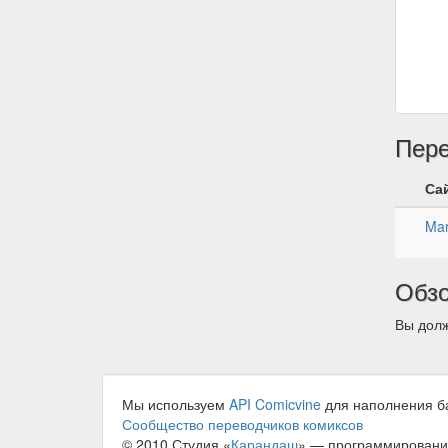
Пер
Са
Mar
Обз
Вы долж
Мы используем
API Comicvine
для наполнения б
Сообщество переводчиков комиксов
© 2010 Студия «
Карандаш
» — программировани