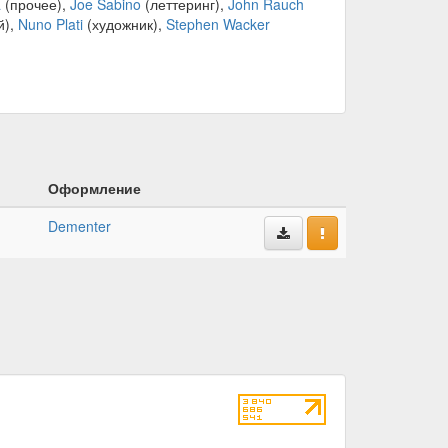
a
(прочее),
Joe Sabino
(леттеринг),
John Rauch
й),
Nuno Plati
(художник),
Stephen Wacker
Оформление
Dementer