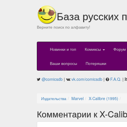
База русских 
Верните поиск по алфавиту!
Новинки и топ
Комиксы
Форум
Ваши вопросы
Потеряшки
@comicsdb
|
vk.com/comicsdb
|
F.A.Q.
|
Издательства
Marvel
X-Calibre (1995)
Комментарии к X-Calib